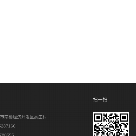
扫一扫
市南楼经济开发区高庄村
287166
80555