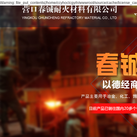
Warning: file_put_contents(/home/ccyhoclcgyih/wwwroot/source/cache/license_cach