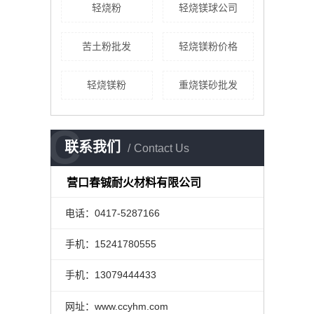
轻烧粉
轻烧镁球公司
苦土粉批发
轻烧镁粉价格
轻烧镁粉
重烧镁砂批发
C
联系我们
Contact Us
营口春铖耐火材料有限公司
电话：0417-5287166
手机：15241780555
手机：13079444433
网址：www.ccyhm.com