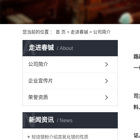
您当前的位置 ：
首 页
>
走进春铖
>
公司简介
A
走进春铖
About
路
公司简介
一
企业宣传片
司
荣誉资质
料
N
新闻资讯
News
证
轻烧镁粉介绍其氧化镁的性质