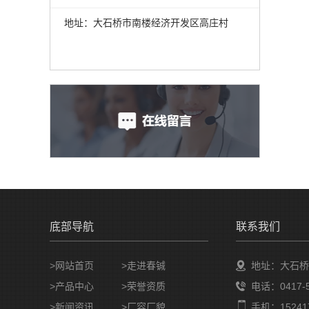
地址：大石桥市南楼经济开发区高庄村
底部导航
联系我们
>网站首页
>走进春铖
地址：大石桥
>产品中心
>荣誉资质
电话：0417-5
>新闻资讯
>厂容厂貌
手机：152417