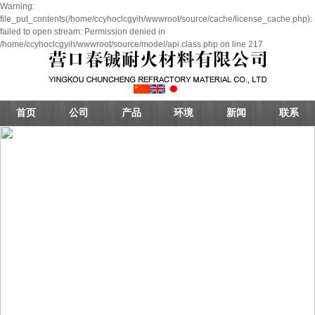
Warning:
file_put_contents(/home/ccyhoclcgyih/wwwroot/source/cache/license_cache.php):
failed to open stream: Permission denied in
/home/ccyhoclcgyih/wwwroot/source/model/api.class.php on line 217
首页
公司
产品
环境
新闻
联系