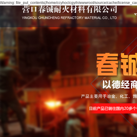
Warning: file_put_contents(/home/ccyhoclcgyih/wwwroot/source/cache/license_cach