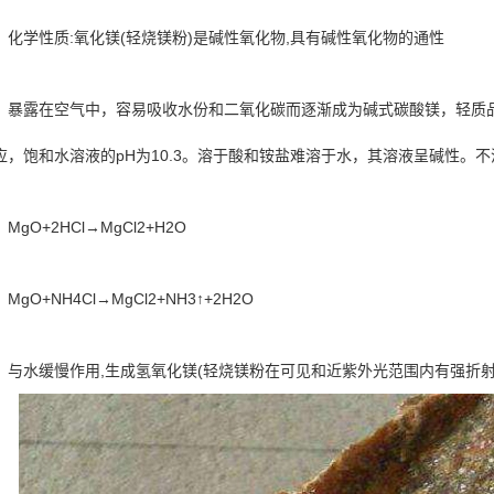
化学性质:氧化镁(轻烧镁粉)是碱性氧化物,具有碱性氧化物的通性
暴露在空气中，容易吸收水份和二氧化碳而逐渐成为碱式碳酸镁，轻质品
应，饱和水溶液的pH为10.3。溶于酸和铵盐难溶于水，其溶液呈碱性。
MgO+2HCl→MgCl2+H2O
MgO+NH4Cl→MgCl2+NH3↑+2H2O
与水缓慢作用,生成氢氧化镁(轻烧镁粉在可见和近紫外光范围内有强折