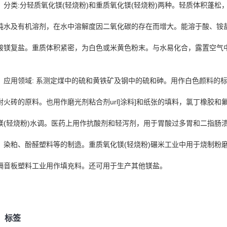
分类:分轻质氧化镁(轻烧粉)和重质氧化镁(轻烧粉)两种。轻质体积蓬松，
纯水及有机溶剂，在水中溶解度因二氧化碳的存在而增大。能溶于酸、铵
酸镁复盐。重质体积紧密，为白色或米黄色粉末。与水易化合，露置空气
应用领域: 系测定煤中的硫和黄铁矿及钢中的硫和砷。用作白色颜料的
耐火砖的原料。也用作磨光剂粘合剂url]涂料]和纸张的填料，氯丁橡胶
镁(轻烧粉)水调。医药上用作抗酸剂和轻泻剂，用于胃酸过多胃和二指肠
、染粕、酚醛塑料等的制造。重质氧化镁(轻烧粉)碾米工业中用于烧制粉
隔音板塑料工业用作填充料。还可用于生产其他镁盐。
标签