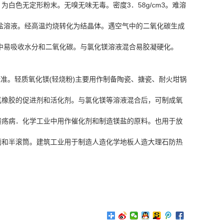
为白色无定形粉末。无嗅无味无毒。密度3．58g/cm3。难溶
盐溶液。经高温灼烧转化为结晶体。遇空气中的二氧化碳生成
中易吸收水分和二氧化碳。与氯化镁溶液混合易胶凝硬化。
标准。轻质氧化镁(轻烧粉)主要用作制备陶瓷、搪瓷、耐火坩锅
和氟橡胶的促进剂和活化剂。与氯化镁等溶液混合后，可制成氧
溃疡病．化学工业中用作催化剂和制造镁盐的原料。也用于放
磨和半滚筒。建筑工业用于制造人造化学地板人造大理石防热