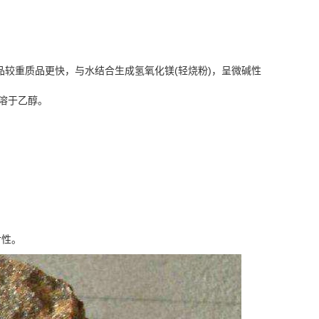
较重质品更快，与水结合生成氢氧化镁(轻烧粉)，呈微碱性
不溶于乙醇。
射性。