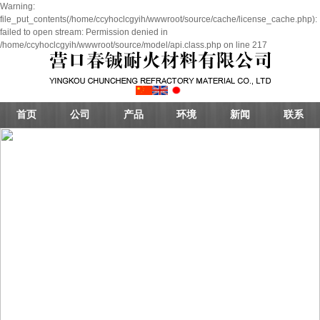
Warning:
file_put_contents(/home/ccyhoclcgyih/wwwroot/source/cache/license_cache.php):
failed to open stream: Permission denied in
/home/ccyhoclcgyih/wwwroot/source/model/api.class.php on line 217
首页
公司
产品
环境
新闻
联系