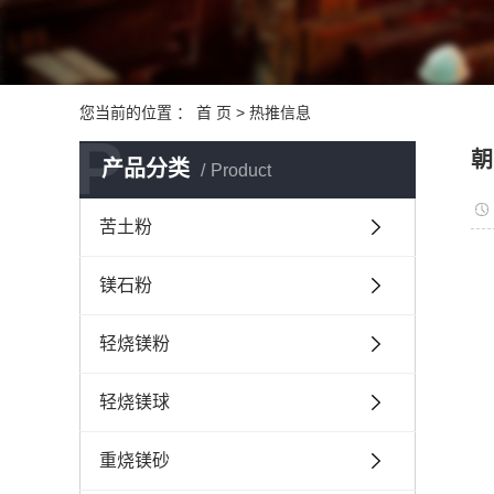
您当前的位置 ：
首 页
>
热推信息
P
朝
产品分类
Product
苦土粉
镁石粉
轻烧镁粉
轻烧镁球
重烧镁砂