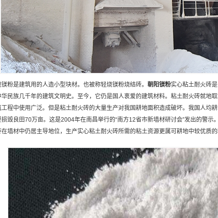
烧镁粉是建筑用的人造小型块材。也被称轻烧镁粉烧结砖。
朝阳
镁粉
实心粘土耐火砖是
中华民族几千年的建筑文明史。至今，它仍是国人衷爱的建筑材料。粘土耐火砖就地取
筑工程中使用广泛。但是粘土耐火砖的大量生产对我国耕地面积造成破坏。我国人均耕
要损毁良田70万亩。这是2004年在南昌举行的“南方12省市新墙材研讨会”发出的警示
砖在墙材中仍居主导地位，生产实心粘土耐火砖所需的粘土资源更属可耕地中较优质的