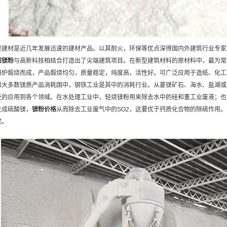
型建材是近几年发展迅速的建材产品。以其耐火，环保等优点深得国内外建筑行业专家学
阳
镁粉
与高新科技相结合打造出了尖端建筑项目。在新型建筑材料的原材料中，最为常
腾炉煅烧而成，产品煅烧均匀，质量稳定，纯度高，活性好。可广泛应用于造纸、化工
和大多数镁质产品消耗国中，钢铁工业是其中的消耗行业。从菱镁矿石、海水、盐湖或
泛的应用到各个领域。在水处理工业中，轻烧镁粉用来除去水中的硅和重工业废液；也
生成硫酸镁，
镁粉
价格
从而除去工业废气中的SO2，这要优于钙质化合物的除硫作用
泥。