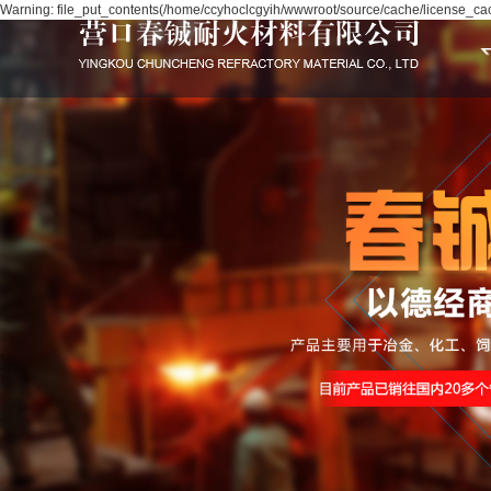
Warning: file_put_contents(/home/ccyhoclcgyih/wwwroot/source/cache/license_cach