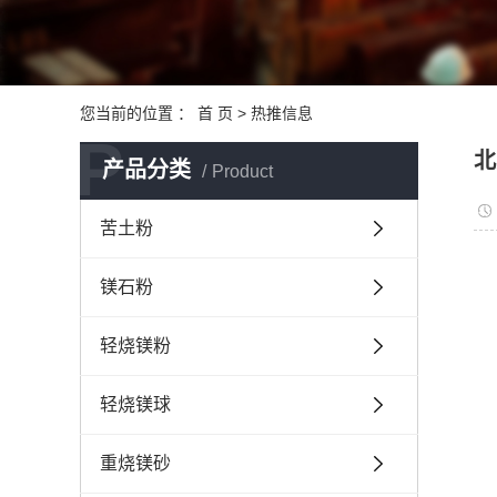
您当前的位置 ：
首 页
>
热推信息
P
北
产品分类
Product
苦土粉
镁石粉
轻烧镁粉
轻烧镁球
重烧镁砂