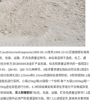
Causticburnedmagnesia1988-06-14发布1989-10-01实施国家标准局
标志、包装、运输、贮存及质量证明书。本标准适用于造纸、化工、建
化分析方法GB5689冶金矿产品包装、标志和质量证明书的一般规定3
、QM-85、QM-80、QM-75九种牌号。4技术要求理化指标应符合表1规定5
0目分别用孔径0.125mm和0.15mm的国际标准筛检验。6检验规则6.1成
进行采样。小袋(25kg)每20袋取一个份样,每个大袋(1000kg)取一
00g送化验室进行分析。6.3检验结果如有某项化学成分不合格或异常,
终检验结果。
苦土粉
哪家好
7标志、包装、运输、贮存及质量证明书7.1成
,运输过程中必须严防受潮湿和污染。除7.3上述规定外,其他有关事项按