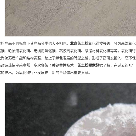
烧粉产品不同标准下其产品分类也大不相同。
北京
苦土粉
氧化镁按等级可分为高端氧化
化镁、轮胎用氧化镁、电缆用氧化镁、粘胶剂氧化镁、摩擦材料氧化镁等等。氧化镁行
快淘汰落后产能和结构调整，踏上了绿色发展的转型之路，形成了高研发投入、高环保
级改造热情空前高涨，多次突破了关键共性技术。
苦土粉
哪家好
据了解，在过去的几年
化的技术，为氧化镁行业发展推上新的台阶做出重要贡献。