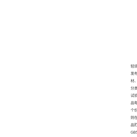
轻烧
发
材
分类
试验
品每
个
则
品
GB