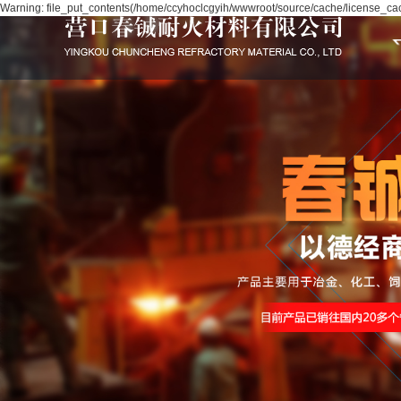
Warning: file_put_contents(/home/ccyhoclcgyih/wwwroot/source/cache/license_cach