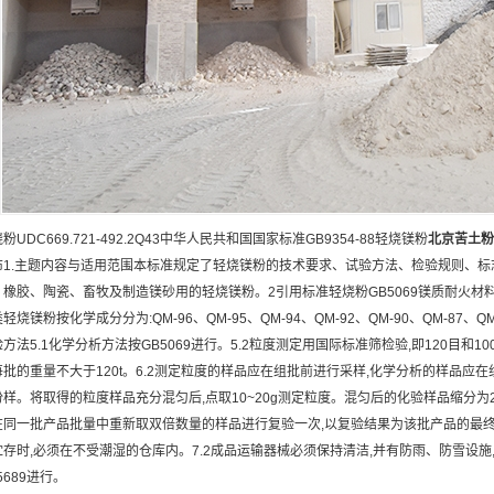
粉UDC669.721-492.2Q43中华人民共和国国家标准GB9354-88轻烧镁粉
北京
苦土粉
布1.主题内容与适用范围本标准规定了轻烧镁粉的技术要求、试验方法、检验规则、
、橡胶、陶瓷、畜牧及制造镁砂用的轻烧镁粉。2引用标准轻烧粉GB5069镁质耐火材料
轻烧镁粉按化学成分分为:QM-96、QM-95、QM-94、QM-92、QM-90、QM-87
方法5.1化学分析方法按GB5069进行。5.2粒度测定用国际标准筛检验,即120目和10
批的重量不大于120t。6.2测定粒度的样品应在组批前进行采样,化学分析的样品应在组批后
份样。将取得的粒度样品充分混匀后,点取10~20g测定粒度。混匀后的化验样品缩分为2
在同一批产品批量中重新取双倍数量的样品进行复验一次,以复验结果为该批产品的最
贮存时,必须在不受潮湿的仓库内。7.2成品运输器械必须保持清洁,并有防雨、防雪设施
5689进行。