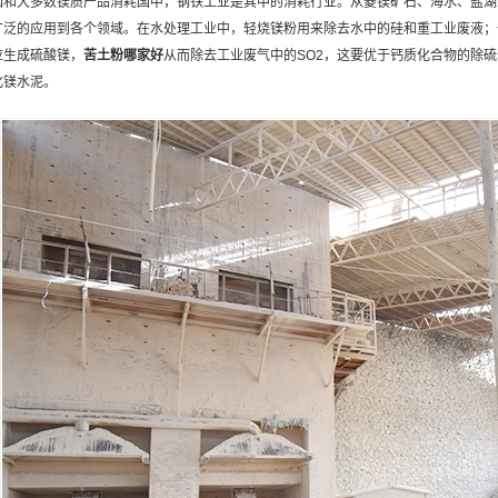
国和大多数镁质产品消耗国中，钢铁工业是其中的消耗行业。从菱镁矿石、海水、盐湖
广泛的应用到各个领域。在水处理工业中，轻烧镁粉用来除去水中的硅和重工业废液；
应生成硫酸镁，
苦土粉
哪家好
从而除去工业废气中的SO2，这要优于钙质化合物的除
化镁水泥。