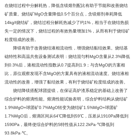
在烧结过程中分解耗热，降低含镁熔剂配比有助于节能和改善烧结
矿质量。烧结矿MgO含量降低0.5个百分点，含镁熔剂单耗降低
14kg/t烧结矿，烧结过程分解耗热减少了约1%，相当于在烧结热损
失一定的情况下，烧结过程的有效热量增加1%，从而有利于烧结矿
粒度组成的改善。
降镁有助于改善烧结液相流动性，增强烧结黏结效果。烧结基
础特性和高温共焦设备测试表明：烧结混匀料MgO含量从2.3%降低
到0.3%后，液相流动性指数从0.7提高到1.9；与含MgO的方案相
比，原位观察发现不含MgO的方案具有的液相流动速度。烧结液相
流动性的改善，增强了黏结效果，有利于烧结矿粒度组成的改善。
烧结降镁搭配球团提镁，在保证高炉渣系稳定的基础上改善了
综合炉料的熔滴性能。熔滴性能试验表明，综合炉料结构从烧结矿
1.9%MgO+球团矿0.7%MgO转变为烧结矿1.5%MgO+球团矿
1.7%MgO后，熔滴区间从64℃降低到59℃，压差从1910Pa降低到
1590Pa，最终使综合炉料的S特性值从122.2kPa·℃降低到
93.8kPa·℃。