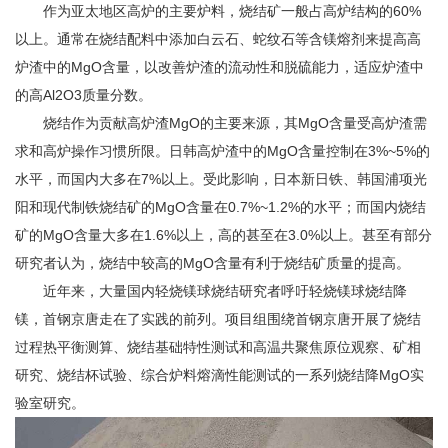
作为亚太地区高炉的主要炉料，烧结矿一般占高炉结构的60%
以上。通常在烧结配料中添加白云石、蛇纹石等含镁熔剂来提高高
炉渣中的MgO含量，以改善炉渣的流动性和脱硫能力，适应炉渣中
的高Al2O3质量分数。
烧结作为贡献高炉渣MgO的主要来源，其MgO含量受高炉渣需
求和高炉操作习惯所限。日韩高炉渣中的MgO含量控制在3%~5%的
水平，而国内大多在7%以上。受此影响，日本新日铁、韩国浦项光
阳和现代制铁烧结矿的MgO含量在0.7%~1.2%的水平；而国内烧结
矿的MgO含量大多在1.6%以上，高的甚至在3.0%以上。甚至有部分
研究者认为，烧结中较高的MgO含量有利于烧结矿质量的提高。
近年来，大量国内轻烧镁球烧结研究者呼吁轻烧镁球烧结降
镁，首钢京唐走在了实践的前列。项目组围绕首钢京唐开展了烧结
过程热平衡测算、烧结基础特性测试和高温共聚焦原位观察、矿相
研究、烧结杯试验、综合炉料熔滴性能测试的一系列烧结降MgO实
验室研究。