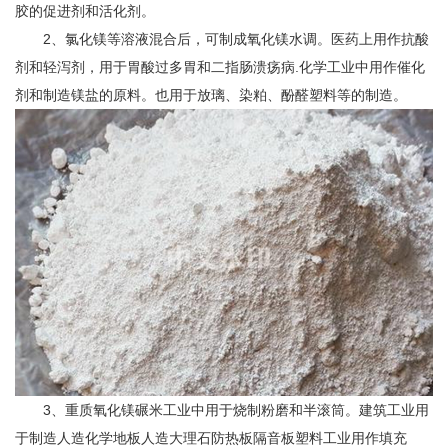
胶的促进剂和活化剂。
2、氯化镁等溶液混合后，可制成氧化镁水调。医药上用作抗酸
剂和轻泻剂，用于胃酸过多胃和二指肠溃疡病.化学工业中用作催化
剂和制造镁盐的原料。也用于放璃、染粕、酚醛塑料等的制造。
3、重质氧化镁碾米工业中用于烧制粉磨和半滚筒。建筑工业用
于制造人造化学地板人造大理石防热板隔音板塑料工业用作填充