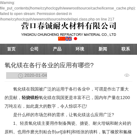
Warning:
file_put_contents(/home/ccyhoclcgyih/wwwroot/source/cache/license_cache.php):
failed to open stream: Permission denied in
/home/ccyhoclcgyih/wwwroot/source/model/api.class.php on line 217
首页
公司
产品
环境
新闻
联系
氧化镁在各行各业的应用有哪些?
2020-01-04
氧化镁在我国被广泛的运用于各行各业中，可谓是作出了重大
的贡献，
轻烧镁粉
氧化镁在我国更是丰富不已，国内年产量在1200
万吨左右，如此庞大的数字，令人惊叹不已!
是什么样的市场怎样的需求，让氧化镁这么应用广泛?
1、轻质氧化镁主要用作制备陶瓷、搪瓷、耐火坩锅和耐火砖的
原料。也用作磨光剂粘合剂url]涂料]和纸张的填料，氯丁橡胶和氟橡