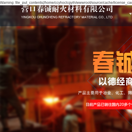
Warning: file_put_contents(/home/ccyhoclcgyih/wwwroot/source/cache/license_cach