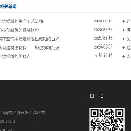
相关新闻
轻烧镁粉的生产工艺流程
轻
2020-08-12
00:00:00
科技创新后的轻烧镁粉
污
2020-01-04
10:48:14
镁在空气中燃烧能发出耀眼的白光
关
2021-04-30
00:00:00
新型建材原材料——轻烧镁粉批发
建
2020-01-04
10:50:33
轻烧镁粉的优缺点
人
2020-11-18
00:00:00
扫一扫
市南楼经济开发区高庄村
287166
80555