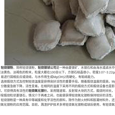
轻烧镁粉
，简称轻烧镁粉，
轻烧镁球公司
是一种由菱镁矿、水镁石和由海水或卤水中提
呈淡黄色、淡褐色的粉末，粒度大都在100目以下，方镁石结晶很小，密度3.07~3.2
，易进行固相反应或烧结，与水作用生成Mg(OH)2而硬化，有粘结能力。
选择煅烧方式及控制轻烧温度是获得良好活性的重要手段。随着煅烧温度的提高，Mg
，分散度急剧下降，活性变差。在相同的温度下采用不同的煅烧方式和煅烧设备也是影
解，可获得具有活性的
轻烧氧化镁
粉。采用隧道窑、反射窑大块的方式，煅烧时间长，
转窑煅烧粒状菱镁石，情况介于两者之间，也能使获得轻烧氧化镁粉保持较好的活性。
轻烧镁粉是一种具有中等碱度和化学活性的原料，除作为耐火材料和胶凝材料外，还
烧氧化镁粉的应用范围。目前，溅渣护炉技术多将轻烧氧化镁粉成球后使用，有轻烧氧