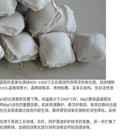
取的氢氧化镁经800~1000℃左右煅烧所获得活性氧化镁。轻烧镁粉
2g/cm3,晶格常数大，晶格缺陷多，质地松脆，呈多孔结构，反应活性很
O的比表面积显著下降。当温度大于1000℃时，MgO重结晶速度加
响MgO活性的重要因素。如采用沸腾炉、悬浮炉煅烧，使其在瞬间迅速
往往会使表面过烧而内部生烧，都将使轻烧氧化镁粉的活性降低。采用
应用于其他工业领域。另外，转炉溅渣护炉技术的发展，进一步扩展了
化镁粉球、含碳轻烧氧化镁分球和含碳含钙轻烧镁球等。