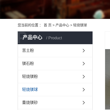
您当前的位置 ：
首 页
>
产品中心
>
轻烧镁球
P
产品中心
Product
苦土粉
镁石粉
轻烧镁粉
轻烧镁球
重烧镁砂