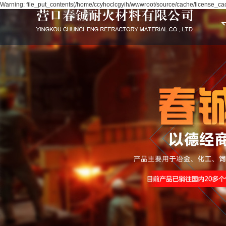
Warning: file_put_contents(/home/ccyhoclcgyih/wwwroot/source/cache/license_cach