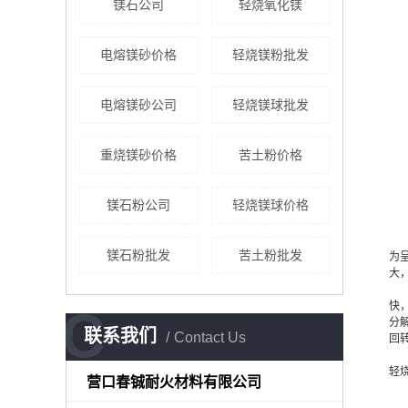
镁石公司
轻烧氧化镁
电熔镁砂价格
轻烧镁粉批发
电熔镁砂公司
轻烧镁球批发
重烧镁砂价格
苦土粉价格
镁石粉公司
轻烧镁球价格
镁石粉批发
苦土粉批发
为
大
快
C
分
联系我们
Contact Us
回
轻
营口春铖耐火材料有限公司