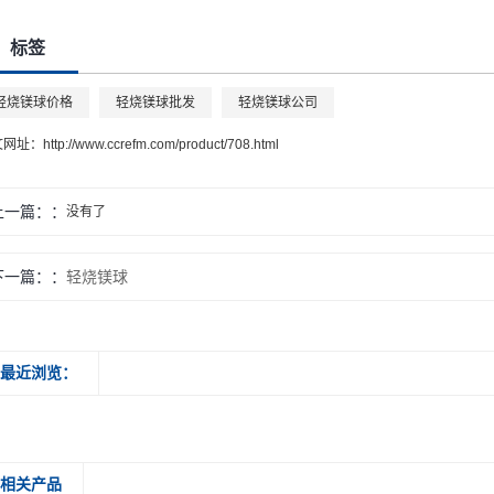
标签
轻烧镁球价格
轻烧镁球批发
轻烧镁球公司
文网址：
http://www.ccrefm.com/product/708.html
上一篇：
没有了
下一篇：
轻烧镁球
最近浏览：
相关产品