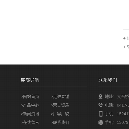
底部导航
联系我们
>网站首页
>走进春铖
地址：大石桥
>产品中心
>荣誉资质
电话：0417-5
>新闻资讯
>厂容厂貌
手机：152417
>在线留言
>联系我们
手机：130794