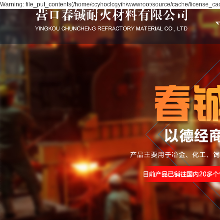
Warning: file_put_contents(/home/ccyhoclcgyih/wwwroot/source/cache/license_cach