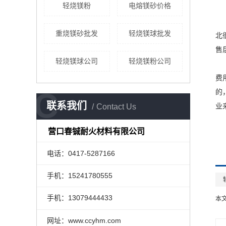
轻烧镁粉
电熔镁砂价格
重烧镁砂批发
轻烧镁球批发
北
售
轻烧镁球公司
轻烧镁粉公司
费
C
的
联系我们
业
Contact Us
营口春铖耐火材料有限公司
电话：0417-5287166
手机：15241780555
手机：13079444433
本
网址：www.ccyhm.com