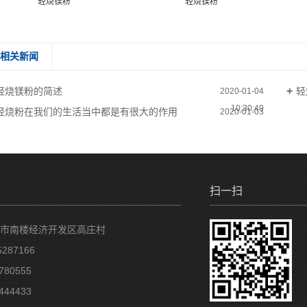
轻烧镁粉
轻烧镁粉
相关新闻
轻烧镁粉的简述
轻
2020-01-04
10:30:49
轻烧粉在我们的生活当中都是有很大的作用
2020-01-03
17:15:56
扫一扫
市南楼经济开发区高庄村
287166
80555
44433