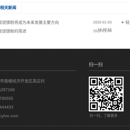
相关新闻
轻烧镁粉将成为未来发展主要方向
轻
2020-01-03
16:48:54
轻烧镁粉的简述
2020-01-04
10:30:49
扫一扫
市南楼经济开发区高庄村
287166
80555
44433
yhm.com
扫一扫，了解更多