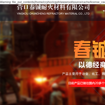
Warning: file_put_contents(/home/ccyhoclcgyih/wwwroot/source/cache/license_cach