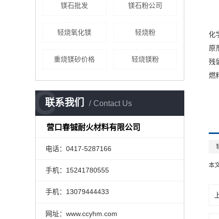
镁石批发
镁石粉公司
轻烧氧化镁
轻烧粉
化
原
重烧镁砂价格
轻烧镁粉
残
燃
C
联系我们
Contact Us
营口春铖耐火材料有限公司
电话：0417-5287166
本
手机：15241780555
手机：13079444433
网址：www.ccyhm.com